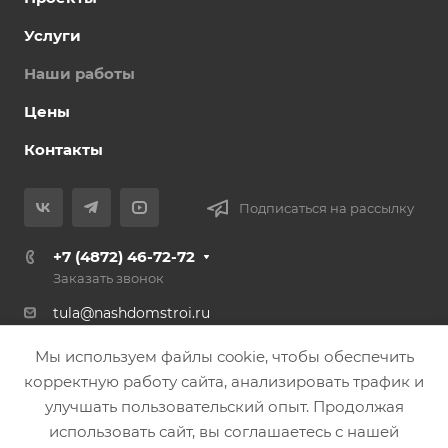
Услуги
Наши работы
Цены
Контакты
Подписаться на рассылку
+7 (4872) 46-72-72
Заказать звонок
tula@nashdomstroi.ru
Тула, с. Осиновая Гора, 1с1 (Гипермаркет
Мы используем файлы cookie, чтобы обеспечить
«ЛИНИЯ»)
корректную работу сайта, анализировать трафик и
улучшать пользовательский опыт. Продолжая
© 2026 ООО «НашДомСтрой». Строительство каркасных
использовать сайт, вы соглашаетесь с нашей
домов и бань "под ключ".