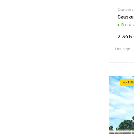
Одноэта
Сказка
В нал
2 346
Цена до:
АНТИ