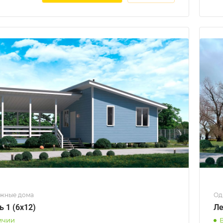
жные дома
Од
ь 1 (6x12)
Ле
ичии