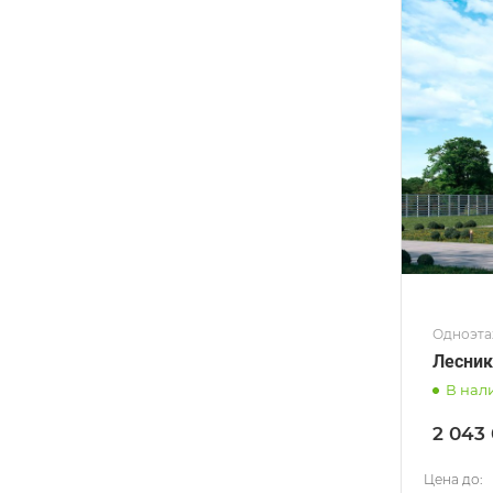
Одноэта
Лесник 
В нал
2 043
Цена до: