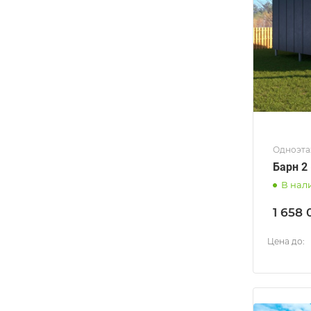
Одноэта
Барн 2 
В нал
1 658 
Цена до: