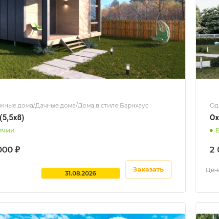
жные дома/Дачные дома/Дома в стиле Барнхаус
Од
(5,5x8)
Ох
ичии
000 ₽
2 
Заказать
Цена
31.08.2026