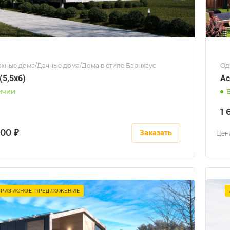
жные дома/Дачные дома/Дома в стиле Барнхаус
Од
(5,5х6)
Ас
ичии
1 
000 ₽
Заказать
Цена
КРИЗИСНОЕ ПРЕДЛОЖЕНИЕ