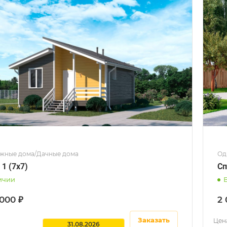
жные дома/Дачные дома
Од
1 (7x7)
Сп
ичии
 000 ₽
2 
Заказать
Цена
31.08.2026