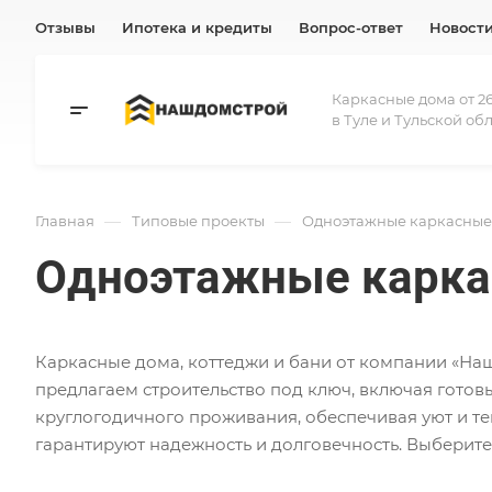
Отзывы
Ипотека и кредиты
Вопрос-ответ
Новост
Каркасные дома от 26
в Туле и Тульской об
—
—
Главная
Типовые проекты
Одноэтажные каркасные
Одноэтажные карка
Каркасные дома, коттеджи и бани от компании «Наш
предлагаем строительство под ключ, включая гото
круглогодичного проживания, обеспечивая уют и те
гарантируют надежность и долговечность. Выберите