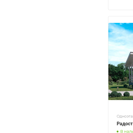
Одноэта
Радост
В нал