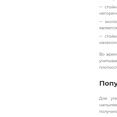
стойк
негорюч
эколо
является
стойк
насекомы
Во врем
учитыва
плотнос
Попу
Для уте
напыляе
получил