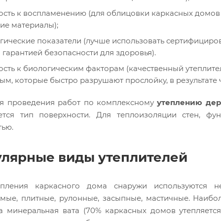
ость к воспламенению (для облицовки каркасных домов 
ие материалы);
гические показатели (лучше использовать сертифициро
 гарантией безопасности для здоровья).
ость к биологическим факторам (качественный утеплител
м, которые быстро разрушают прослойку, в результате ч
я проведения работ по комплексному
утеплению дер
ется тип поверхности. Для теплоизоляции стен, ф
тью.
лярные виды утеплителей
пления каркасного дома снаружи используются не
мые, плитные, рулонные, засыпные, мастичные. Наибо
а минеральная вата (70% каркасных домов утепляетс