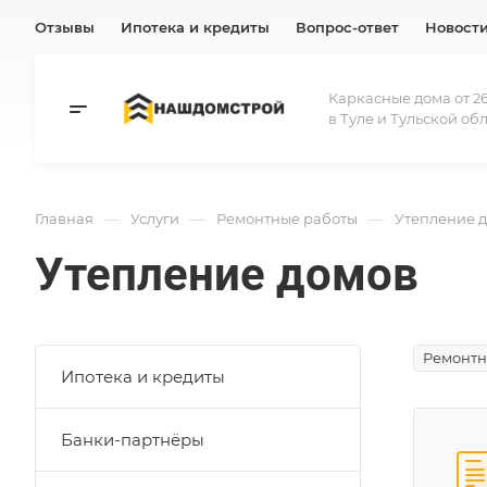
Отзывы
Ипотека и кредиты
Вопрос-ответ
Новост
Каркасные дома от 26
в Туле и Тульской об
—
—
—
Главная
Услуги
Ремонтные работы
Утепление 
Утепление домов
Ремонтн
Ипотека и кредиты
Банки-партнёры