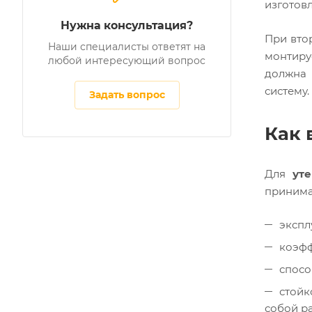
изготовл
Нужна консультация?
При вто
Наши специалисты ответят на
монтиру
любой интересующий вопрос
должна 
систему.
Задать вопрос
Как 
Для
ут
принима
экспл
коэфф
спосо
стойк
собой р