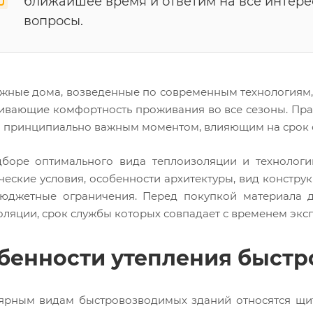
ближайшее время и ответим на все интер
вопросы.
жные дома, возведенные по современным технологиям, 
ивающие комфортность проживания во все сезоны. Пр
я принципиально важным моментом, влияющим на срок с
боре оптимального вида теплоизоляции и технологи
ческие условия, особенности архитектуры, вид констру
, бюджетные ограничения. Перед покупкой материала
оляции, срок службы которых совпадает с временем экс
бенности утепления быст
ярным видам быстровозводимых зданий относятся щит