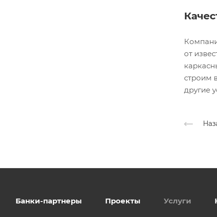
Качес
Компани
от изве
каркасн
строим в
другие у
Наз
Банки-партнеры
Проекты
Услуги