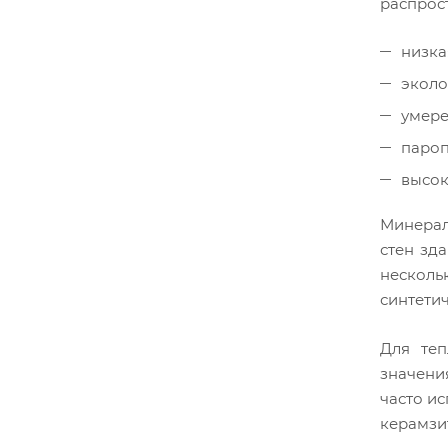
распрос
низка
эколо
умере
пароп
высок
Минерал
стен зд
несколь
синтетич
Для теп
значени
часто ис
керамзит