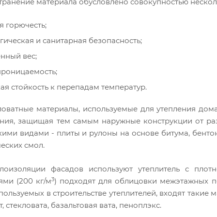
транение материала обусловлено совокупностью несколь
я горючесть;
гическая и санитарная безопасность;
нный вес;
роницаемость;
ая стойкость к перепадам температур.
оватные материалы, используемые для утепления дома
ания, защищая тем самым наружные конструкции от раз
кими видами - плиты и рулоны на основе битума, бенто
еских смол.
лоизоляции фасадов используют утеплитель с плотн
3
ями (200 кг/м
) подходят для облицовки межэтажных п
пользуемых в строительстве утеплителей, входят такие 
, стекловата, базальтовая вата, пеноплэкс.