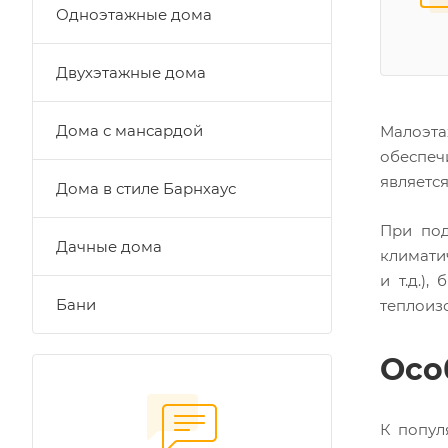
Одноэтажные дома
Двухэтажные дома
Дома с мансардой
Малоэта
обеспеч
являетс
Дома в стиле Барнхаус
При под
Дачные дома
климати
и т.д.)
Бани
теплоиз
Осо
К попул