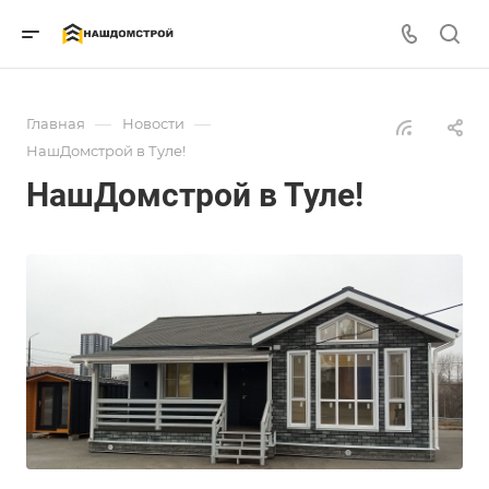
—
—
Главная
Новости
НашДомстрой в Туле!
НашДомстрой в Туле!