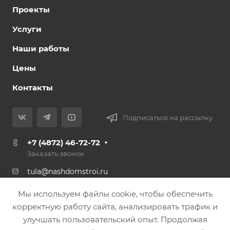
Проекты
Услуги
Наши работы
Цены
Контакты
Подписаться на рассылку
+7 (4872) 46-72-72
Заказать звонок
tula@nashdomstroi.ru
Тула, с. Осиновая Гора, 1с1 (Гипермаркет
Мы используем файлы cookie, чтобы обеспечить
«ЛИНИЯ»)
корректную работу сайта, анализировать трафик и
улучшать пользовательский опыт. Продолжая
© 2026 ООО «НашДомСтрой». Строительство каркасных