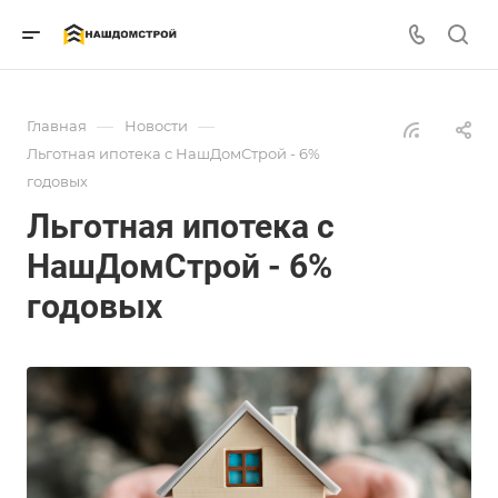
—
—
Главная
Новости
Льготная ипотека с НашДомСтрой - 6%
годовых
Льготная ипотека с
НашДомСтрой - 6%
годовых