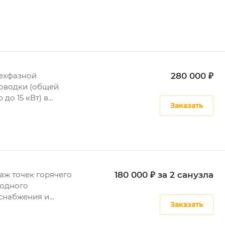
ехфазной
280 000 ₽
оводки (общей
до 15 кВт) в
Заказать
налах открытого
аж точек горячего
180 000 ₽ за 2 санузла
лодного
снабжения и
Заказать
лизации
того типа.