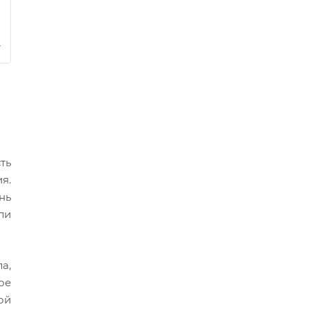
ть
я.
нь
ли
а,
ое
ой