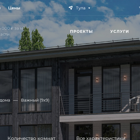
и
Цены
Тула
 000 ₽ за м²
ПРОЕКТЫ
УСЛУГИ
ласти
—
 дома
Важный (9x9)
Количество комнат
Все характеристики