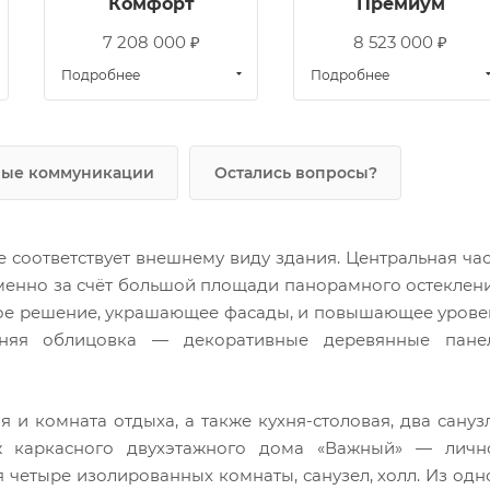
Комфорт
Премиум
7 208 000 ₽
8 523 000 ₽
Подробнее
Подробнее
ые коммуникации
Остались вопросы?
 соответствует внешнему виду здания. Центральная час
менно за счёт большой площади панорамного остеклени
ское решение, украшающее фасады, и повышающее урове
шняя облицовка — декоративные деревянные пане
и комната отдыха, а также кухня-столовая, два санузл
ж каркасного двухэтажного дома «Важный» — личн
я четыре изолированных комнаты, санузел, холл. Из одн