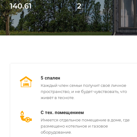
140.61
2
5 спален
Каждый член семьи получит своё личное
пространство, и не будет чувствовать, что
живёт в тесноте.
С тех. помещением
Имеется отдельное помещение в доме, где
размещено котельное и газовое
оборудование.