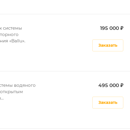
ж системы
195 000 ₽
торного
ия «Ballu».
Заказать
стемы водяного
495 000 ₽
 открытым
в
Заказать
леновых трубах.