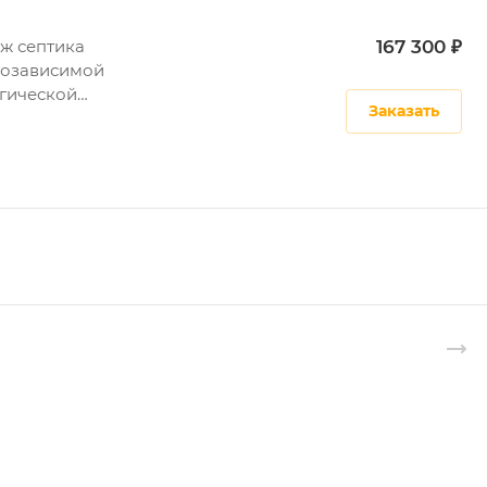
ж септика
167 300 ₽
гозависимой
гической
Заказать
ительной станции)
окс 4 ПР.