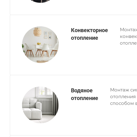
Монта
Конвекторное
конвек
отопление
отоплен
Монтаж си
Водяное
отопления
отопление
способом 
полипропи