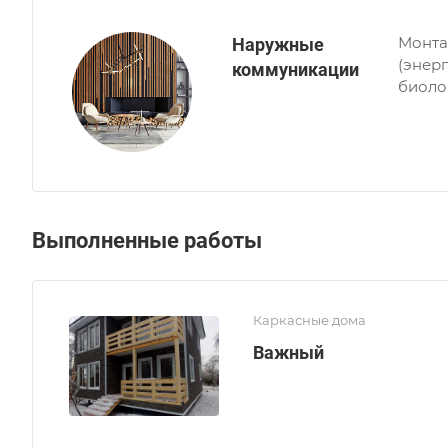
Монта
Наружные
(энер
коммуникации
биоло
очист
Эргоб
Выполненные работы
Каркасные дома
Важный