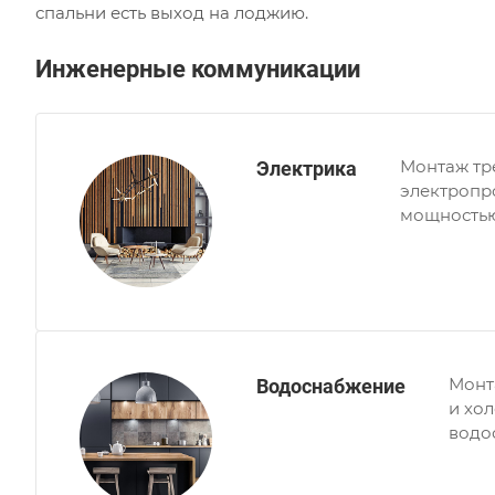
спальни есть выход на лоджию.
Инженерные коммуникации
Монтаж тр
Электрика
электропр
мощностью 
кабель ка
типа.
Монт
Водоснабжение
и хо
водо
кана
откры