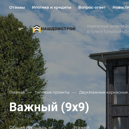
Отзывы
Ипотека и кредиты
Вопрос-ответ
Новост
Каркасные дома от 26
в Туле и Тульской об
—
—
Главная
Типовые проекты
Двухэтажные каркасные
Важный (9x9)
Общая площадь, м²
Этажей